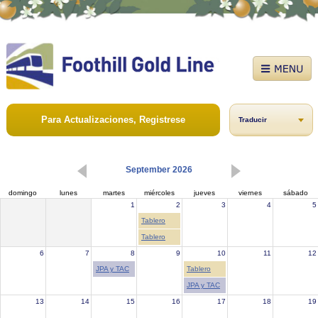
Para Actualizaciones, Registrese
Traducir
September 2026
domingo
lunes
martes
miércoles
jueves
viernes
sábado
1
2
3
4
5
Tablero
Tablero
6
7
8
9
10
11
12
JPA y TAC
Tablero
JPA y TAC
13
14
15
16
17
18
19