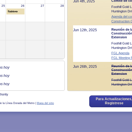
Comité de co
Jun 4th, 2025
25
26
27
28
Foothill Gold
Huntington Dr
Tablero
Agenda del co
Construction 
Reunión de l
Jun 12th, 2025
Construcción
Extension
Foothill Gold
Huntington Dr
FGL Agenda
FGL Meeting 
Reunión de l
Jun 26th, 2025
os hoy
Construcción
Extension
os hoy
Foothill Gold
os hoy
Huntington Dr
hority
Para Actualizaciones
Registrese
JPA y TAC / Agendas
de la Línea Dorada del Metro |
Mapa del sitio
Fecha
Reuniones
Comité Aseso
Jun 10th, 2025
Foothill Gold