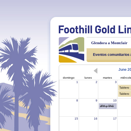
Glendora a Montclair
Antecedentes
Eventos comunitarios /
Sobre
June 2
domingo
lunes
martes
miércol
1
2
3
Tablero
Tablero
8
9
10
JPA y TAC
15
16
17