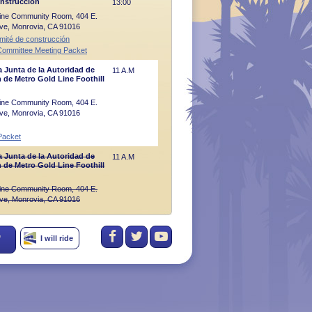
nstrucción
13:00
 Line Community Room, 404 E.
ive, Monrovia, CA 91016
mité de construcción
Committee Meeting Packet
a Junta de la Autoridad de
11 A.M
 de Metro Gold Line Foothill
 Line Community Room, 404 E.
ive, Monrovia, CA 91016
Packet
a Junta de la Autoridad de
11 A.M
 de Metro Gold Line Foothill
 Line Community Room, 404 E.
ive, Monrovia, CA 91016
,
I will ride
Hora
r Técnico (TAC)
13:00
 Line Community Room, 404 E.