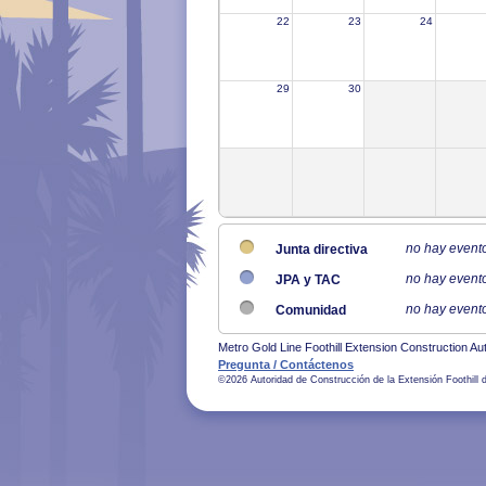
22
23
24
29
30
no hay event
Junta directiva
no hay event
JPA y TAC
no hay event
Comunidad
Metro Gold Line Foothill Extension Construction Aut
Pregunta / Contáctenos
©2026 Autoridad de Construcción de la Extensión Foothill 